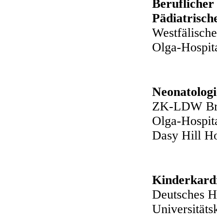
Berufliche
Pädiatrisch
Westfälisch
Olga-Hospita
Neonatologi
ZK-LDW B
Olga-Hospita
Dasy Hill Ho
Kinderkardi
Deutsches H
Universität