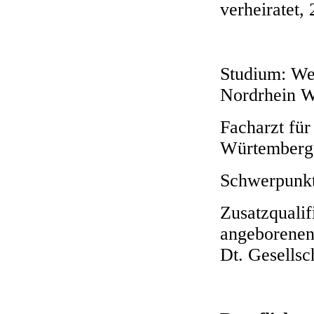
verheiratet,
Studium: Wes
Nordrhein W
Facharzt fü
Würtemberg
Schwerpunkt
Zusatzquali
angeborenen 
Dt. Gesellsc